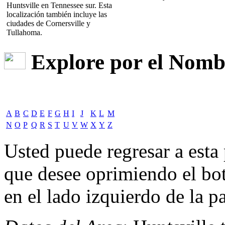
Huntsville en Tennessee sur. Esta
localización también incluye las
ciudades de Cornersville y
Tullahoma.
Explore por el Nombr
A
B
C
D
E
F
G
H
I
J
K
L
M
N
O
P
Q
R
S
T
U
V
W
X
Y
Z
Usted puede regresar a est
que desee oprimiendo el bot
en el lado izquierdo de la pa